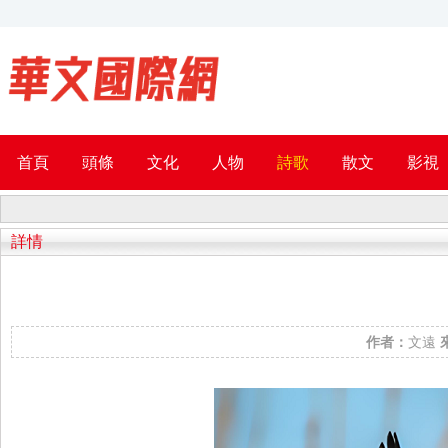
首頁
頭條
文化
人物
詩歌
散文
影視
詳情
作者：
文遠