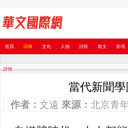
首頁
頭條
文化
人物
詩歌
散文
影視
詳情
當代新聞學
作者：
文遠
來源：
北京青