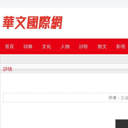
首頁
頭條
文化
人物
詩歌
散文
影視
詳情
作者：
文