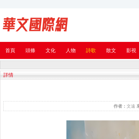
首頁
頭條
文化
人物
詩歌
散文
影視
詳情
作者：
文遠