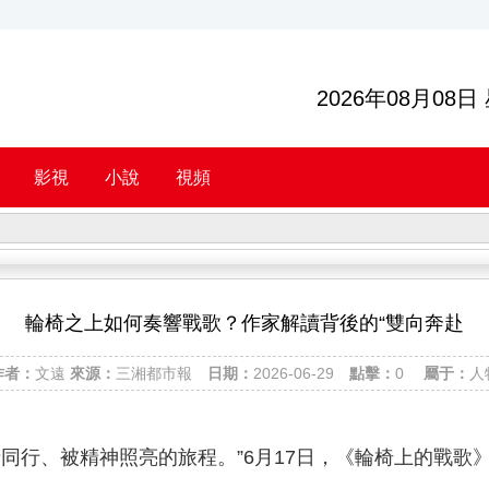
2026年08月08日
影視
小說
視頻
輪椅之上如何奏響戰歌？作家解讀背後的“雙向奔赴
作者：
文遠
來源：
三湘都市報
日期：
2026-06-29
點擊：
0
屬于：
人
同行、被精神照亮的旅程。”6月17日，《輪椅上的戰