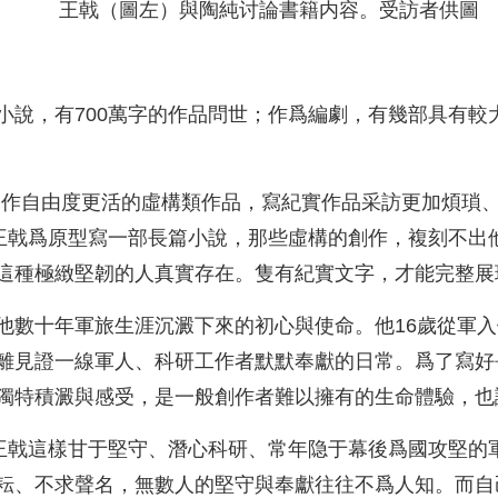
王戟（圖左）與陶純讨論書籍内容。受訪者供圖
小說，有700萬字的作品問世；作爲編劇，有幾部具有較
創作自由度更活的虛構類作品，寫紀實作品采訪更加煩瑣
以王戟爲原型寫一部長篇小說，那些虛構的創作，複刻不出
這種極緻堅韌的人真實存在。隻有紀實文字，才能完整展
他數十年軍旅生涯沉澱下來的初心與使命。他16歲從軍
離見證一線軍人、科研工作者默默奉獻的日常。爲了寫好
獨特積澱與感受，是一般創作者難以擁有的生命體驗，也
像王戟這樣甘于堅守、潛心科研、常年隐于幕後爲國攻堅的
耘、不求聲名，無數人的堅守與奉獻往往不爲人知。而自