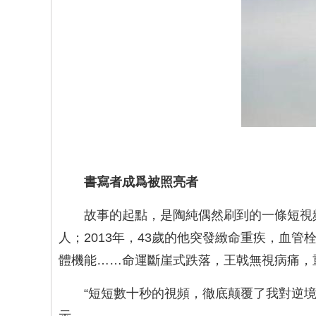
書寫者成爲被照亮者
故事的起點，是陶純偶然刷到的一條短視
人；2013年，43歲的他突發緻命重疾，血
體機能……命運斷崖式跌落，王戟無視病痛，
“短短數十秒的視頻，徹底颠覆了我對逆