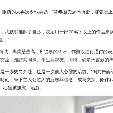
戟，眼前的人再次令他震撼，“常年遭受病痛折磨，那張臉
，我默默推翻了自己，決定用一部20萬字以上的作品來講
量。”
領域，專業壁壘高，所從事的科研工作難以進行通俗的表
談交流，走訪其同事、學生與親友。同時，硬啃天書般的
程是一場雙向奔赴，也是一次個人心靈的治愈。”陶純告訴
暗時刻，筆下主人公超人的意志與信念，成爲支撐、陪伴我
，心靈被撫慰、治愈。