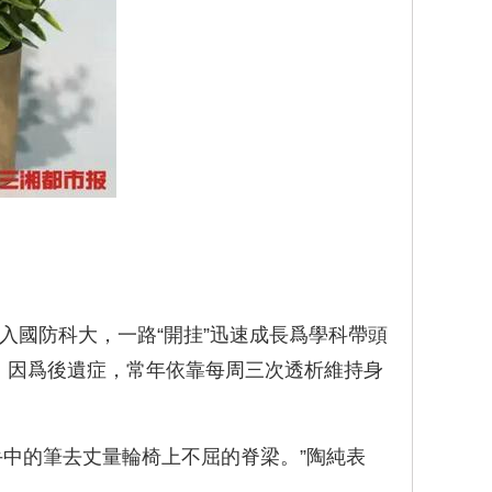
入國防科大，一路“開挂”迅速成長爲學科帶頭
年，因爲後遺症，常年依靠每周三次透析維持身
中的筆去丈量輪椅上不屈的脊梁。”陶純表