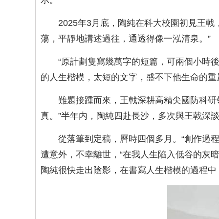
示。
2025年3月底，陶純在科大校園初見王
蕩，平靜地講述過往，通透得像一泓清泉。”
“原計劃隻寫幾萬字的短篇，可兩個小時後
的人生楷模，太短的文字，盛不下他生命的重
難題接踵而來，王戟深耕高精尖國防科研
真。”半年内，陶純四赴長沙，多次與王戟深
從落筆到定稿，曆時四個多月。“創作過
遭意外，不幸離世，“在我人生陷入低谷的灰
陶純很快走出陰影，在書寫人生楷模的過程中