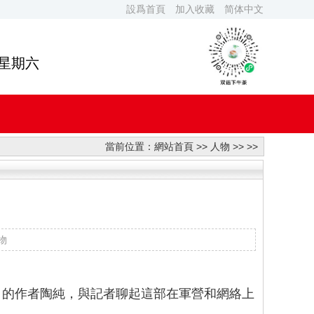
設爲首頁
加入收藏
简体中文
 星期六
當前位置：
網站首頁
>>
人物
>> >>
物
歌》的作者陶純，與記者聊起這部在軍營和網絡上