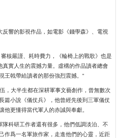
大反響的影視作品，如電影《錢學森》、電視
、審核嚴謹、耗時費力，《輪椅上的戰歌》也是
他真實人生的震撼力量。虛構的作品讀者總會
現王戟帶給讀者的那份強烈震撼。”
入伍，大半生都在深耕軍事文藝創作，曾無數次
長篇小說《儀仗兵》，他曾經先後到三軍儀仗
讓他更懂得當代軍人的赤誠與奉獻。
軍隊科研工作者還有很多，他們低調淡泊、不
己作爲一名軍旅作家，走進他們的心靈，近距