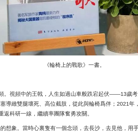
《輪椅上的戰歌》一書。
頻。視頻中的王戟，人生如過山車般跌宕起伏——13歲考
管栓塞導緻雙腿壞死、高位截肢，從此與輪椅爲伴；2021
重返科研一線，繼續率團隊奮勇攻關。
境的想象。當時心裏隻有一個念頭，去長沙，去見他，用手