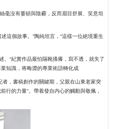
上絲毫沒有萎頓與陰霾，反而眉目舒展、笑意坦
述這個故事。”陶純坦言，“這樣一位絕境重生
述。“紀實作品最怕隔靴搔癢，寫不透，就失了
專業知識，将晦澀的專業術語轉化成
記者，書稿創作的關鍵期，父親在山東老家突
前行的力量”。帶着發自内心的觸動與敬佩，