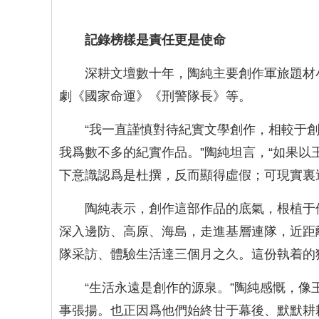
記錄榜樣是責任更是使命
深耕文壇數十年，陶純主要創作軍旅題材
劇《國家命運》《刑警隊長》等。
“我一直謹慎對待紀實文學創作，相較于
我爲數不多的紀實作品。”陶純坦言，“如果
下意識認爲是杜撰，反而顯得虛假；可現實裏
陶純表示，創作這部作品的底氣，根植于
深入邊防、高原、海島，走進基層連隊，近距
隊采訪、體驗生活達三個月之久。這份執着的
“生活永遠是創作的源泉。”陶純感慨，
事張揚。也正因爲他們始終甘于幕後、默默耕