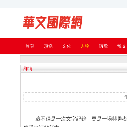
首頁
頭條
文化
人物
詩歌
散文
詳情
“這不僅是一次文字記錄，更是一場與勇者