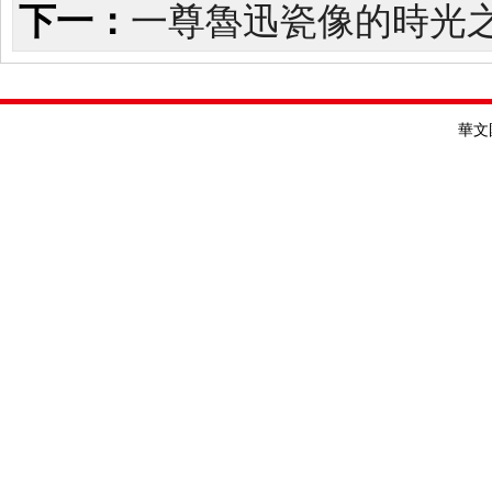
下一：
一尊魯迅瓷像的時光
華文國