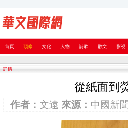
首頁
頭條
文化
人物
詩歌
散文
影視
詳情
從紙面到
作者：
文遠
來源：
中國新