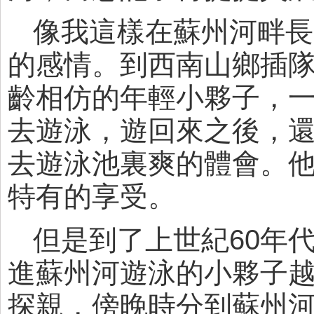
像我這樣在蘇州河畔長
的感情。到西南山鄉插
齡相仿的年輕小夥子，
去遊泳，遊回來之後，
去遊泳池裏爽的體會。
特有的享受。
但是到了上世紀60年
進蘇州河遊泳的小夥子
探親，傍晚時分到蘇州