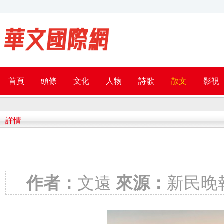
首頁
頭條
文化
人物
詩歌
散文
影視
詳情
作者：
文遠
來源：
新民