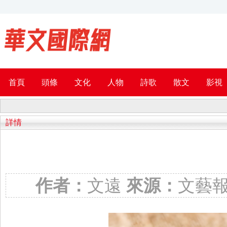
首頁
頭條
文化
人物
詩歌
散文
影視
詳情
作者：
文遠
來源：
文藝