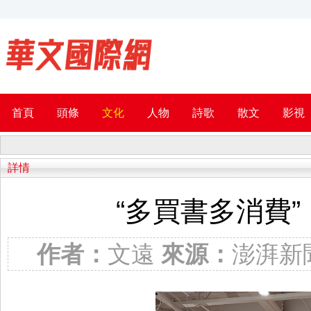
首頁
頭條
文化
人物
詩歌
散文
影視
詳情
“多買書多消費
作者：
文遠
來源：
澎湃