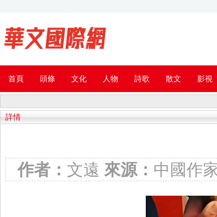
首頁
頭條
文化
人物
詩歌
散文
影視
詳情
作者：
文遠
來源：
中國作