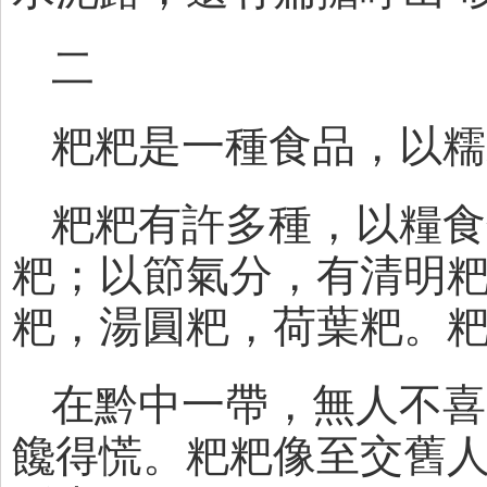
二
粑粑是一種食品，以糯
粑粑有許多種，以糧食
粑；以節氣分，有清明
粑，湯圓粑，荷葉粑。
在黔中一帶，無人不喜
饞得慌。粑粑像至交舊