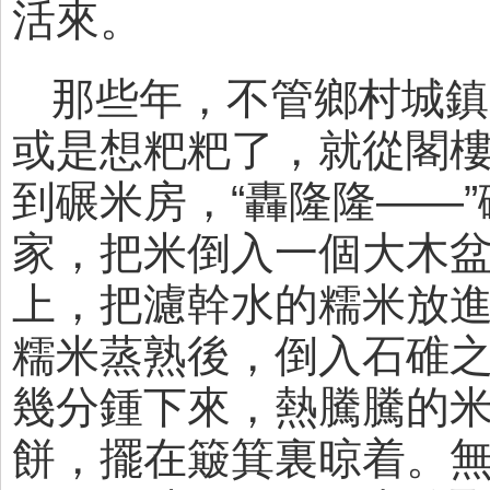
活來。
那些年，不管鄉村城鎮
或是想粑粑了，就從閣
到碾米房，“轟隆隆——
家，把米倒入一個大木
上，把濾幹水的糯米放
糯米蒸熟後，倒入石碓
幾分鍾下來，熱騰騰的
餅，擺在簸箕裏晾着。