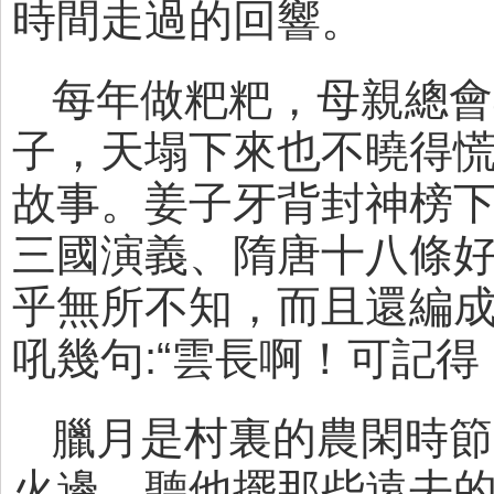
時間走過的回響。
每年做粑粑，母親總會
子，天塌下來也不曉得
故事。姜子牙背封神榜
三國演義、隋唐十八條
乎無所不知，而且還編
吼幾句:“雲長啊！可記
臘月是村裏的農閑時節
火邊，聽他擺那些遠去