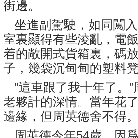
街邊。
坐進副駕駛，如同闖入
室裏顯得有些淩亂，電
着的敞開式貨箱裏，碼
子，幾袋沉甸甸的塑料
“這車跟了我十年了。
老夥計的深情。當年花了
邊緣，但周英德舍不得
周英德今年54歲，因