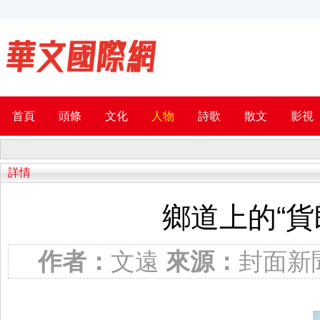
首頁
頭條
文化
人物
詩歌
散文
影視
詳情
鄉道上的“
作者：
文遠
來源：
封面