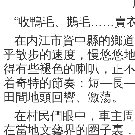
“收鴨毛、鵝毛……賣
在内江市資中縣的鄉道
乎散步的速度，慢悠悠
得有些褪色的喇叭，正
着奇特的節奏：短—長
田間地頭回響、激蕩。
在村民們眼中，車主周
在當地文藝界的圈子裏