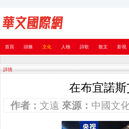
首頁
頭條
文化
人物
詩歌
散文
影視
詳情
在布宜諾斯
作者：
文遠
來源：
中國文