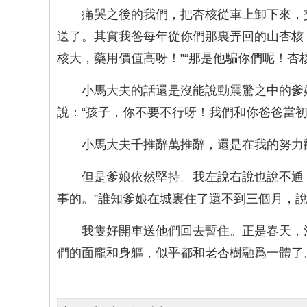
痛哭之後的我們，把杏核從車上卸下來，
送了。其實我爸每年從你們那裏弄回的山杏核
核大，藥用價值高呀！”“那是他騙你們呢！杏
小馬大夫的話還是沒能說動震驚之中的爹
說：“孩子，你不要不行呀！我們和你爸爸當
小馬大夫千推辭萬推辭，還是在我的努力
但是爹娘依然堅持。我左說右說也說不通
事的。”誰知爹娘在城裏住了還不到三個月，
我隻好開車送他們回去暫住。正是春天，
們的面龐和身軀，似乎都和老杏樹融爲一體了