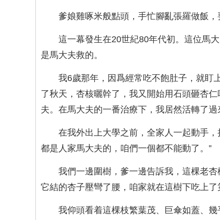
爹娘雞啄米般點頭，手忙腳亂張羅做飯，要
這一幕發生在20世紀80年代初。這位
是馬大夫救的。
我6歲那年，因爲經常吃不飽肚子，就盯
了秋天，杏核曬幹了，我又開始用石頭砸杏仁
夫。在馬大夫的一番治療下，我居然活轉了過
在我外出上大學之前，全家人一起動手，
都是人家馬大夫的，咱們一個都不能動了。”
我們一邊圍樹，爹一邊告訴我，這棵老杏樹
它結的杏子壓彎了腰，咱家就在這樹下吃上了
我仰頭看着這棵枝繁葉茂、巨傘如蓋、幾