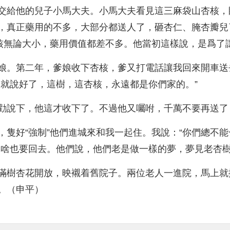
交給他的兒子小馬大夫。小馬大夫看見這三麻袋山杏核，
，真正藥用的不多，大部分都送人了，砸杏仁、腌杏瓣兒了
核無論大小，藥用價值都差不多。他當初這樣說，是爲了
娘。第二年，爹娘收下杏核，爹又打電話讓我回來開車送
初就說好了，這樹，這杏核，永遠都是你們家的。”
勸說下，他這才收下了。不過他又囑咐，千萬不要再送了
，隻好“強制”他們進城來和我一起住。我說：“你們總不
說啥也要回去。他們說，他們老是做一樣的夢，夢見老杏
滿樹杏花開放，映襯着舊院子。兩位老人一進院，馬上就
。（申平）