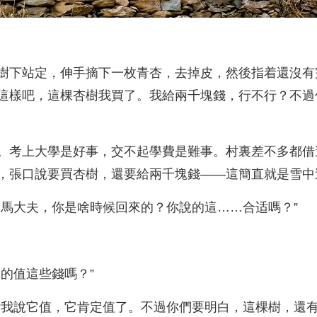
樹下站定，伸手摘下一枚青杏，去掉皮，然後指着還沒有
這樣吧，這棵杏樹我買了。我給兩千塊錢，行不行？不過
。考上大學是好事，交不起學費是難事。村裏差不多都借
，張口說要買杏樹，還要給兩千塊錢——這簡直就是雪中
，馬大夫，你是啥時候回來的？你說的這……合适嗎？”
的值這些錢嗎？”
“我說它值，它肯定值了。不過你們要明白，這棵樹，還有