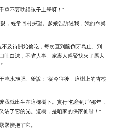
千萬不要耽誤孩子上學呀！”
鄉親，經常回村探望。爹娘告訴過我，我的命就
迫不及待開始偷吃，每次直到酸倒牙爲止。到
口吐白沫，不省人事。家裏人趕緊找來了馬大
”
于澆水施肥。爹說：“從今往後，這樹上的杏核
爹我就出生在這棵樹下。實行‘包産到戶’那年，
又沾了它的光。這樹，是咱家的保家仙呀！”
緊緊擁抱了它。