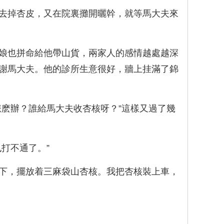
去掉杏皮，又在院裏攤開曬幹，就等馬大夫來
娘也拼命給他帶山貨，兩家人的感情越處越深
謝馬大夫。他的診所生意很好，牆上挂滿了錦
麽辦？誰給馬大夫收杏核呀？”這樣又過了幾
打不通了。”
下，擺放着三麻袋山杏核。我把杏核裝上車，