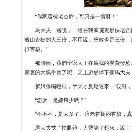
“你家這棵老杏樹，可真是一寶呀！”
馬大夫一邊說，一邊在我家院裏那棵老杏
般山杏樹的大三倍，不用說，藥效也是三倍。
打杏核。”
那時候，我們全家人正在爲我的學費發愁
家裏的大黑牛賣了呢，天上忽然掉下個馬大夫
爹娘張嘴瞪眼，半天才反應過來：“哎呀
“怎麽，是嫌錢少嗎？”
“不不不，是太多了。這老杏樹的杏核，真
馬大夫扶了扶眼鏡，大聲笑了起來，說：