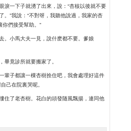
眼淚一下子就湧了出來，說：“杏核以後就不要
。”我說：“不對呀，我聽他說過，我家的杏
讓你們接受幫助。”
去。小馬大夫一見，說什麽都不要。爹娘
，畢竟診所就要搬家了。
能一輩子都讓一棵杏樹拴住吧，我會處理好這件
樹自己在院裏哭呢。
摟住了老杏樹。花白的頭發随風飄揚，連同他