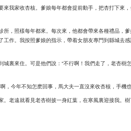
要來我家收杏核。爹娘每年都會提前動手，把杏打下來，
診所，照樣每年都來。每次來，他都會帶來各種禮品，爹
了工作。我按照爹娘的指示，帶着女朋友專門到縣城去感
到城裏來住。可是他們說：“不行啊！我們走了，老杏樹怎
兒啊，今年不知怎麽回事，馬大夫一直沒來收杏核，手機也
家。老遠就看見老杏樹披一身紅葉，在寒風裏迎接我。樹