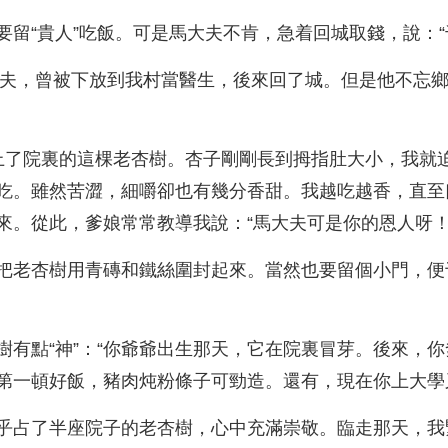
留“貴人”吃飯。可是馬大夫不肯，急着回城取錢，說：“
馬大夫，曾被下放到我村當醫生，後來回了城。但是他不忘
上了院裏的這棵老杏樹。杏子剛剛長到拇指肚大小，我就
吃。雖然苦澀，細嚼卻也有幾分香甜。我越吃越香，直至
來。從此，爹娘常常教導我說：“馬大夫可是你的恩人呀！
把老杏樹用青磚和鐵絲圍封起來。當然也要留個小門，便
有點“神”：“你爺爺出生那天，它在院裏冒芽。後來，你
第一頓好飯，豬肉炖粉條子可勁造。還有，現在你上大學
乎占了半座院子的老杏樹，心中充滿崇敬。臨走那天，我