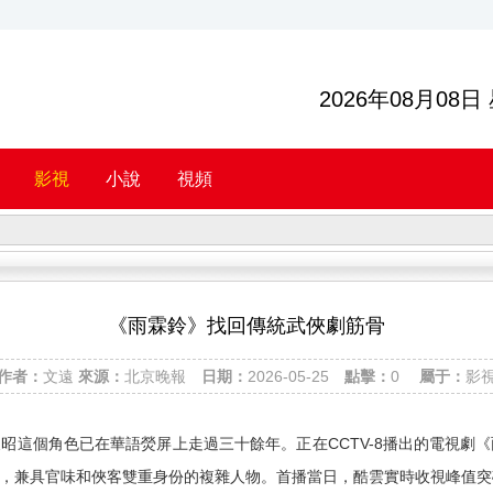
2026年08月08日
影視
小說
視頻
《雨霖鈴》找回傳統武俠劇筋骨
作者：
文遠
來源：
北京晚報
日期：
2026-05-25
點擊：
0
屬于：
影
，展昭這個角色已在華語熒屏上走過三十餘年。正在CCTV-8播出的電視
，兼具官味和俠客雙重身份的複雜人物。首播當日，酷雲實時收視峰值突