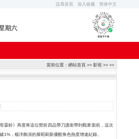
設爲首頁
加入收藏
简体中文
 星期六
當前位置：
網站首頁
>>
影視
>> >>
視
劇《雨霖鈴》再度将這位禦前四品帶刀護衛帶到觀衆面前，這次
破1%，楊洋飾演的展昭刷新優酷角色熱度增速紀錄。