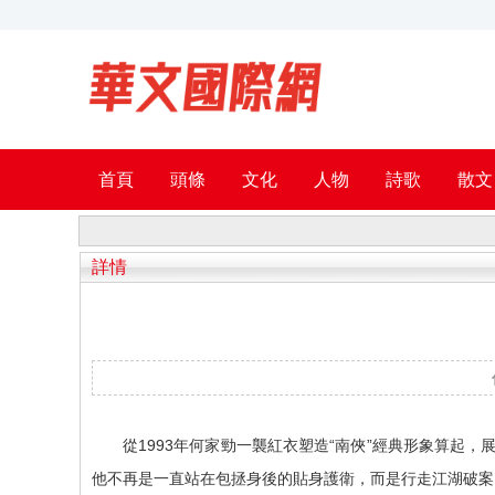
首頁
頭條
文化
人物
詩歌
散文
詳情
從1993年何家勁一襲紅衣塑造“南俠”經典形象算起
他不再是一直站在包拯身後的貼身護衛，而是行走江湖破案