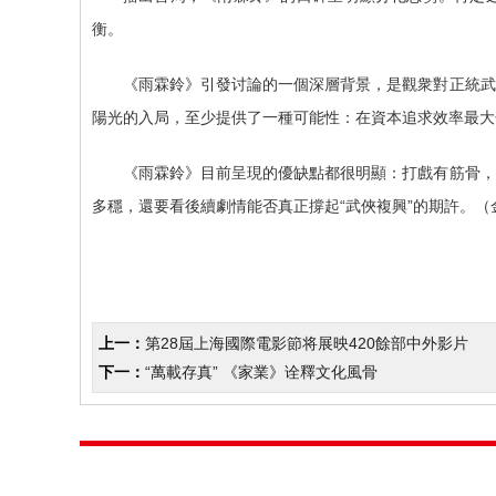
衡。
《雨霖鈴》引發讨論的一個深層背景，是觀衆對正統武
陽光的入局，至少提供了一種可能性：在資本追求效率最大
《雨霖鈴》目前呈現的優缺點都很明顯：打戲有筋骨，
多穩，還要看後續劇情能否真正撐起“武俠複興”的期許。（
上一：
第28屆上海國際電影節将展映420餘部中外影片
下一：
“萬載存真” 《家業》诠釋文化風骨