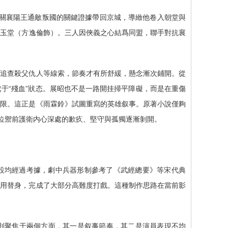
将事關襄陽王通敵叛國的關鍵證據帶回京城，導緻他卷入朝堂與
白玉堂（方逸倫飾）。三人因俠義之心結爲同盟，聯手對抗襄
俠追查殺父仇人等線索，節奏才有所舒緩，懸念漸次鋪開。從
于“殘血”狀态。展昭也不是一路開挂掃平障礙，而是在重傷
極限。這正是《雨霖鈴》試圖重寫的英雄叙事。原著小說僅夠
這位禦前護衛内心深處的歉疚、堅守與孤獨逐漸剝開。
陳設均經過考據，劇中兵器形制參考了《武經總要》等宋代典
不用替身，完成了大部分高難度打戲。這種制作思路在當前影
議則聚焦于兩個方面，其一是叙事節奏，其二是演員表現不均