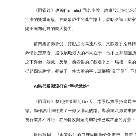
《雨霖鈴》改編自minifish同名小說，故事設定
江湖的雙重追殺。在險象環生的逃亡路上，展昭結識了離家
陽王遍布朝野的龐大勢力。
前四集節奏急促，打戲占比高達八成，文戲幾乎淪爲轉
劇情設定來看，這版展昭最大的不同在于：他不是那個無所
之下奔命、躲藏、反擊，前四集的打戲幾乎是一場接一場的
撐起四集劇情，卻做了一件大膽的事，讓展昭“負了傷”，
AI時代反潮流打造“手搓武俠”
《雨霖鈴》劇組拍攝周期157天，場景以實景搭建爲
籍。動作設計同樣走了一條反潮流的路。導演劉洪源要求摒
視行業并不讨巧，在AI特效與短周期制作已成常态的背景
播出首周，《雨霖鈴》的口碑呈明顯分化态勢。肯定之