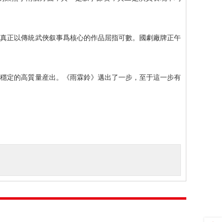
，真正以傳統武俠叙事爲核心的作品屈指可數。國劇廠牌正午
續穩定的高質量産出。《雨霖鈴》邁出了一步，至于這一步有