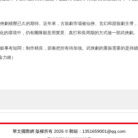
俠劇積壓已久的期待。近年來，古裝劇市場被仙俠、玄幻和甜寵劇主導
化的環境中，仍有團隊願意用實景、真打和長周期的方式做一部武俠劇。
叙事有短闆；制作精良，節奏把控有待加強。武俠劇的重振需要的是持
金力維）
華文國際網 版權所有 2026 © 郵箱：1351659001@qq.com