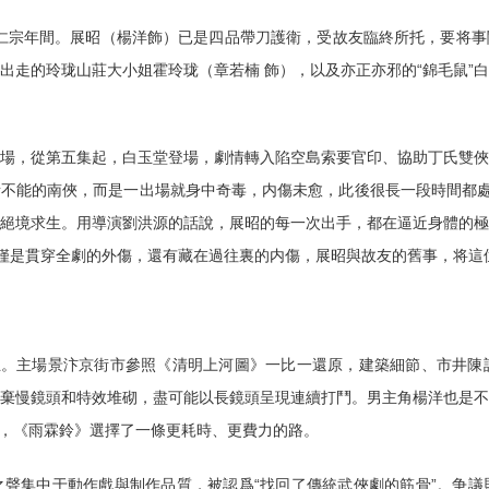
在北宋仁宗年間。展昭（楊洋飾）已是四品帶刀護衛，受故友臨終所托，要
出走的玲珑山莊大小姐霍玲珑（章若楠 飾），以及亦正亦邪的“錦毛鼠”
場，從第五集起，白玉堂登場，劇情轉入陷空島索要官印、協助丁氏雙
不能的南俠，而是一出場就身中奇毒，内傷未愈，此後很長一段時間都處
絕境求生。用導演劉洪源的話說，展昭的每一次出手，都在逼近身體的
不僅是貫穿全劇的外傷，還有藏在過往裏的内傷，展昭與故友的舊事，将
主。主場景汴京街市參照《清明上河圖》一比一還原，建築細節、市井
棄慢鏡頭和特效堆砌，盡可能以長鏡頭呈現連續打鬥。男主角楊洋也是
下，《雨霖鈴》選擇了一條更耗時、更費力的路。
聲集中于動作戲與制作品質，被認爲“找回了傳統武俠劇的筋骨”。争