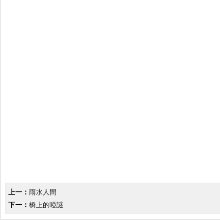
上一：
雨水人間
下一：
橋上的啞謎