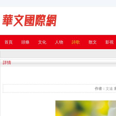
首頁
頭條
文化
人物
詩歌
散文
影視
詳情
作者：
文遠