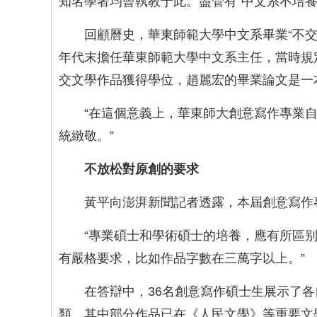
知名學者均曾執教于此。盡管有“中文系不培養
回顧曆史，華東師範大學中文系畢業“不交
年代末擔任華東師範大學中文系主任，當時規
交文學作品獲得學位，趙麗宏的畢業論文是一
“在這個意義上，華東師大創意寫作專業
統緻敬。”
不放松對原創的要求
黃平向澎湃新聞記者透露，本屆創意寫作
“專業碩士和學術碩士的培養，應有所區
有嚴格要求，比如作品字數在三萬字以上。”
在答辯中，36名創意寫作碩士生展示了
類。其中部分作品已在《人民文學》等重要文