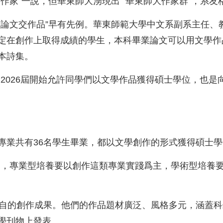
作家”一說，但華東師大湧現出 “華東師大作家群”，系
論文交作品”早有先例。華東師範大學中文系副系主任、教
定在創作上取得成績的學生，本科畢業論文可以用文學作
本詩集。
自2026屆開始允許同學們以文學作品獲得碩士學位，也
專業共有36名學生畢業，都以文學創作的形式獲得碩士
别，專業型培養要以創作這類專業實踐爲主，學術型培養
各自的創作成果。他們的作品題材廣泛、風格多元，涵蓋
學刊物上發表。