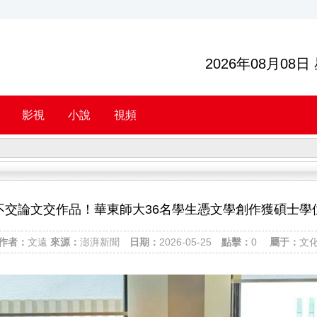
2026年08月08日
影視
小說
視頻
不交論文交作品！華東師大36名學生憑文學創作獲碩士學
作者：
文遠
來源：
澎湃新聞
日期：
2026-05-25
點擊：
0
屬于：
文