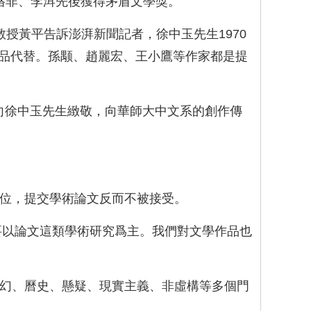
友格非、李洱先後獲得茅盾文學獎。
授黃平告訴澎湃新聞記者，徐中玉先生1970
品代替。孫颙、趙麗宏、王小鷹等作家都是提
是向徐中玉先生緻敬，向華師大中文系的創作傳
學位，提交學術論文反而不被接受。
要以論文這類學術研究爲主。我們對文學作品也
科幻、曆史、懸疑、現實主義、非虛構等多個門