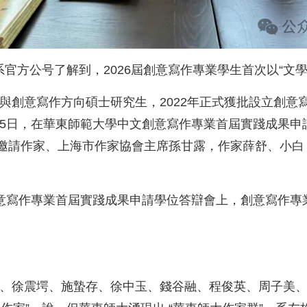
系官方公号了解到，2026屆創意寫作專業學生首次以“文
體與創意寫作方向碩士研究生，2022年正式獲批設立創
15日，在華東師範大學中文創意寫作專業首屆實踐成果申
組邀請作家、上海市作家協會主席孫甘露，作家薛舒、小
創意寫作專業首屆實踐成果申請學位答辯會上，創意寫作專
許傑、徐震堮、施蟄存、徐中玉、錢谷融、程俊英、周子美