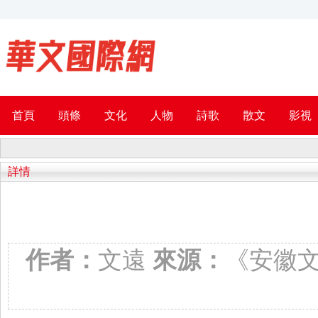
首頁
頭條
文化
人物
詩歌
散文
影視
詳情
作者：
文遠
來源：
《安徽