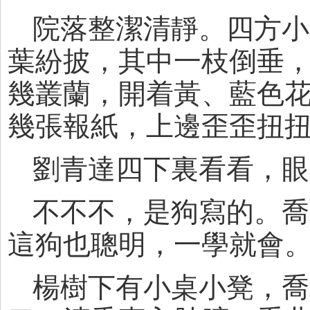
院落整潔清靜。四方小
葉紛披，其中一枝倒垂
幾叢蘭，開着黃、藍色
幾張報紙，上邊歪歪扭扭
劉青達四下裏看看，眼
不不不，是狗寫的。喬
這狗也聰明，一學就會
楊樹下有小桌小凳，喬