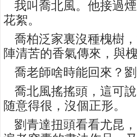
我叫喬北風。他接過煙
花絮。
喬柏泛家裏沒種槐樹，
陣清苦的香氣傳來，與
喬老師啥時能回來？劉
喬北風搖搖頭，這可說
随意得很，沒個正形。
劉青達扭頭看看尤昆，