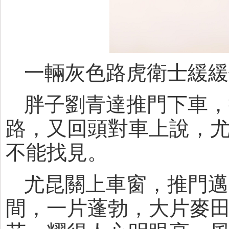
一輛灰色路虎衛士緩緩
胖子劉青達推門下車，
路，又回頭對車上說，
不能找見。
尤昆關上車窗，推門邁
間，一片蓬勃，大片麥