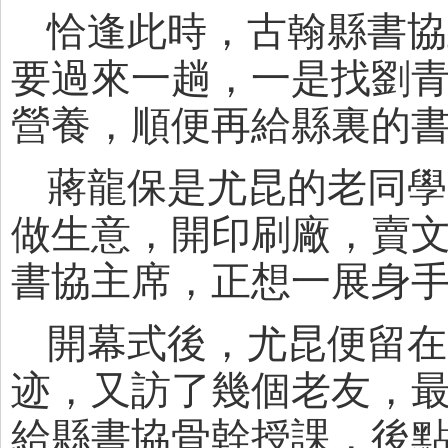
恰逢此時，古翰縣書協
要過來一趟，一是找劉
營養，順便再給縣裏的
蔣龍保是尤昆的老同學
做生意，開印刷廠，賣
書協主席，正想一展身
開幕式後，尤昆便留在
迹，又訪了幾個老友，
給縣書協骨幹授課，後