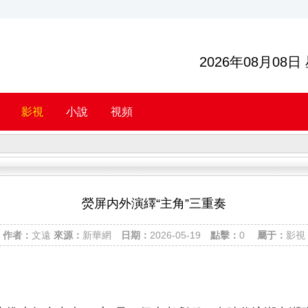
2026年08月08日
影視
小說
視頻
熒屏内外演繹“主角”三重奏
作者：
文遠
來源：
新華網
日期：
2026-05-19
點擊：
0
屬于：
影視