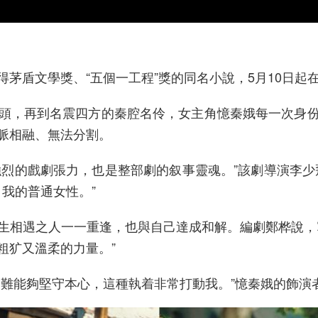
盾文學獎、“五個一工程”獎的同名小說，5月10日起
，再到名震四方的秦腔名伶，女主角憶秦娥每一次身份
脈相融、無法分割。
強烈的戲劇張力，也是整部劇的叙事靈魂。”該劇導演李
自我的普通女性。”
相遇之人一一重逢，也與自己達成和解。編劇鄭桦說，寫
粗犷又溫柔的力量。”
能夠堅守本心，這種執着非常打動我。”憶秦娥的飾演