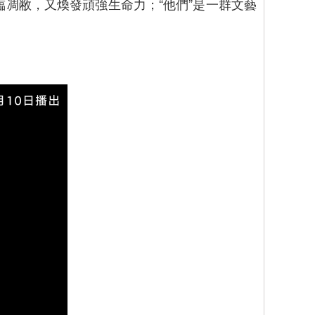
凋敝，又煥發頑強生命力；“他們”是一群文藝