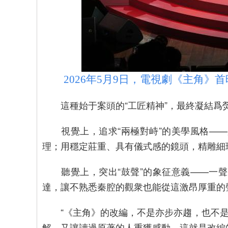
2026年5月9日，電視劇《主角》首
這種始于案頭的“工匠精神”，最終凝結爲
視覺上，追求“兩極對峙”的美學風格——
理；用穩定莊重、具有儀式感的鏡頭，精雕細
聽覺上，突出“鼓聲”的象征意義——一聲
達，讓不熟悉秦腔的觀衆也能從這激昂厚重的
“《主角》的改編，不是亦步亦趨，也不是
解，又讓讀過原著的人重獲感動，這就是改編