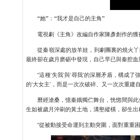
“她”：“我才是自己的主角”
電視劇《主角》改編自作家陳彥創作的獲得茅
從秦嶺深處的放羊娃，到劇團裏的燒火丫頭
最終卻在歲月磨砺中發現，自己早已與秦腔血
“這種‘失我’與‘尋我’的深層矛盾，構成了
的‘大女主’，而是一次次破碎、又一次次重建
曆經滄桑，憶秦娥獨伫舞台，恍惚間與此生
生如被歲月沖刷的黃土地，溝壑縱橫，卻生出
“從被動接受命運到主動突圍，面對重重困難