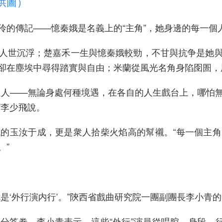
供圖）
傳記——憶秦娥是名義上的“主角”，她身邊的每一個
世沉浮；楚嘉禾一生與憶秦娥較勁，不甘與抗争是她與
卻在塵埃中尋得踏實與自由；米蘭從風光名角身陷囹圄，
人——無論身處何種境遇，在各自的人生戲台上，哪怕無
”李少飛說。
玉汝于成，更是衆人拾柴火焰高的幫襯。“每一個主角
。”
‘外行演内行’。”陝西省戲曲研究院一團副團長李小青
卷。李小青表示，這些“外行”演員從唱腔、身段、行