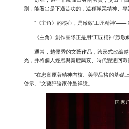
剔，能看出是下過苦功的，這種職業精神、專
“《主角》的核心，是緻敬‘工匠精神’——‘
《主角》創作團隊正是用“工匠精神”緻敬劇中
通常，越優秀的文藝作品，跨形式改編越難
光，并将個人經曆與秦腔興衰、時代變遷回環
“在忠實原著精神内核、美學品格的基礎上
啓示。”文藝評論家仲呈祥說。