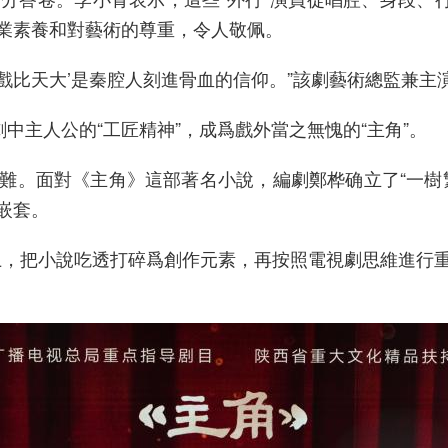
業素養和對藝術的尊重，令人敬佩。
戲比天大’是秦腔人刻進骨血的信仰。”該劇藝術總監兼主
主人公的“工匠精神”，成爲戲外當之無愧的“主角”。
。面對《主角》這部著名小說，編劇鄭桦确立了“一樹繁
嵌套。
，把小說吃透打碎爲創作元素，再按照電視劇思維進行重