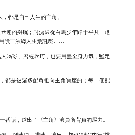
人，都是自己人生的主角。
命運的掰腕；封潇潇從白馬少年歸于平凡，退
用謊言演繹人生荒誕戲……
人喝彩、曆經坎坷，也要用盡全身力氣，堅定
，都是被諸多配角推向主角寶座的；每一個配
的一番話，道出了《主角》演員所背負的壓力。
頭，到練功、排練、演出，都經得起“内行”挑