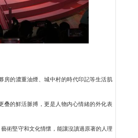
夥房的濃重油煙、城中村的時代印記等生活肌
更叠的鮮活脈搏，更是人物内心情緒的外化表
藝術堅守和文化情懷，能讓沒讀過原著的人理