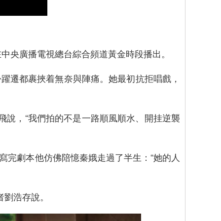
在中央廣播電視總台綜合頻道黃金時段播出。
躍遷都裹挾着無奈與陣痛。她最初抗拒唱戲，
少飛說，“我們拍的不是一路順風順水、開挂逆襲
完劇本他仿佛陪憶秦娥走過了半生：“她的人
者劉浩存說。