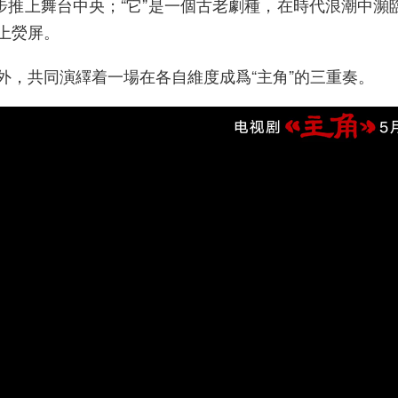
推上舞台中央；“它”是一個古老劇種，在時代浪潮中瀕臨
搬上熒屏。
，共同演繹着一場在各自維度成爲“主角”的三重奏。