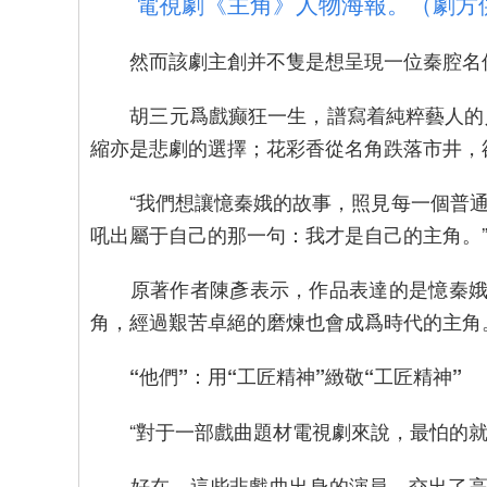
電視劇《主角》人物海報。（劇方
然而該劇主創并不隻是想呈現一位秦腔名伶的
胡三元爲戲癫狂一生，譜寫着純粹藝人的人
縮亦是悲劇的選擇；花彩香從名角跌落市井，
“我們想讓憶秦娥的故事，照見每一個普通
吼出屬于自己的那一句：我才是自己的主角。
原著作者陳彥表示，作品表達的是憶秦娥的
角，經過艱苦卓絕的磨煉也會成爲時代的主角
“他們”：用“工匠精神”緻敬“工匠精神”
“對于一部戲曲題材電視劇來說，最怕的就是
好在，這些非戲曲出身的演員，交出了高分答