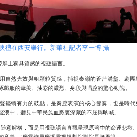
映禮在西安舉行。新華社記者李一博 攝
熒屏上獨具質感的視聽語言。
用自然光效與粗顆粒質感，捕捉秦嶺的蒼茫溝壑、劇團
琢戲服的華美、油彩的濃烈、身段與唱腔的驚心動魄。
聲铿锵有力的鼓點，是秦腔表演的核心節奏，也是時代
聲浪中，聽見中華民族血脈裏深藏的不屈與呐喊。
随意解構，而是用視聽語言直觀呈現原著中的命運悲歡、
的意義。”廣電總局廣播電視規劃院副院長滕勇說。