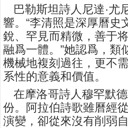
巴勒斯坦詩人尼達·尤
響。“李清照是深厚曆史
銳、罕見而精微，善于
融爲一體。”她認爲，類
機械地複刻過往，更不
系性的意義和價值。
在摩洛哥詩人穆罕默德
份。阿拉伯詩歌雖曆經
演變，卻從來沒有削弱