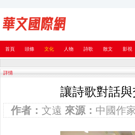
首頁
頭條
文化
人物
詩歌
散文
影視
詳情
讓詩歌對話與
作者：
文遠
來源：
中國作