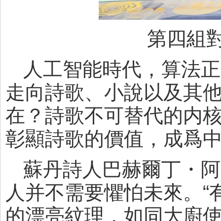
第四組
人工智能時代，算法正
走向詩歌、小說以及其他
在？詩歌不可替代的内
彰顯詩歌的價值，成爲
蘇丹詩人巴赫爾丁・阿
人并不需要懼怕未來。“
的漂亮紋理，如同大廚