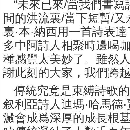
“未來已來/當我們書寫
間的洪流裏/當下短暫/
裏·本·納西用一首詩表
多中阿詩人相聚時邊喝咖
種感覺太美妙了。雖然
謝此刻的大家，我們跨越
傳統究竟是束縛詩歌的
叙利亞詩人迪瑪·哈馬德
澱會成爲深厚的成長根基