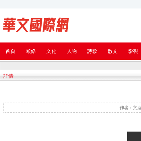
首頁
頭條
文化
人物
詩歌
散文
影視
詳情
作者：
文