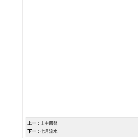
上一：
山中回聲
下一：
七月流水