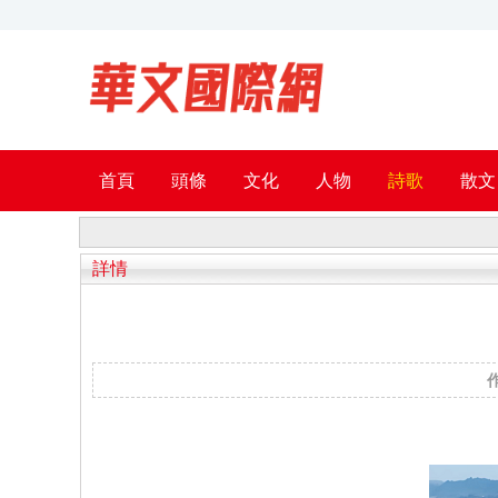
首頁
頭條
文化
人物
詩歌
散文
詳情