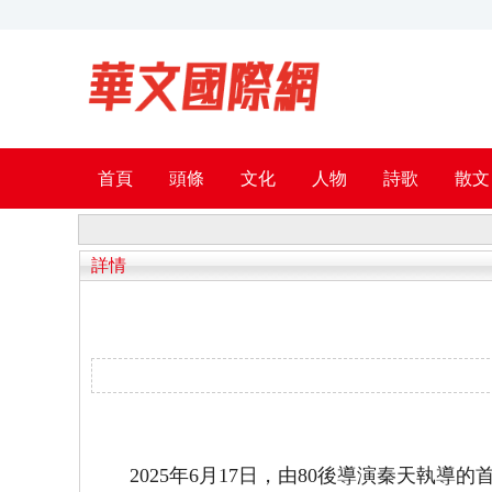
首頁
頭條
文化
人物
詩歌
散文
詳情
2025年6月17日，由80後導演秦天執導的