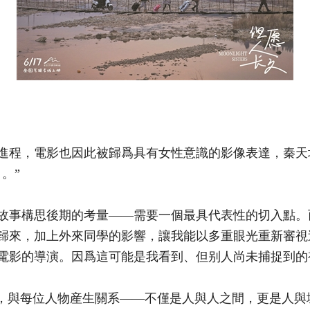
程，電影也因此被歸爲具有女性意識的影像表達，秦天
。”
事構思後期的考量——需要一個最具代表性的切入點。而
歸來，加上外來同學的影響，讓我能以多重眼光重新審視
電影的導演。因爲這可能是我看到、但别人尚未捕捉到的
，與每位人物産生關系——不僅是人與人之間，更是人與