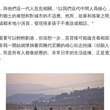
與他們這一代人息息相關。“以我們這代中間人爲核心，
對鄉土的眷戀和對城市的不适應。然而，祖輩和孫輩之間
成都本地小演員，發現很多孩子不會說成都話。”
要可以輕輕劃過，但深想一步，其背後可能蘊含着相當複
非我一開始就懷揣書寫幾代宏圖的雄心壯志拍攝《但願人
，而是所有人都會經曆的、非常日常的生活提煉。正是透
”