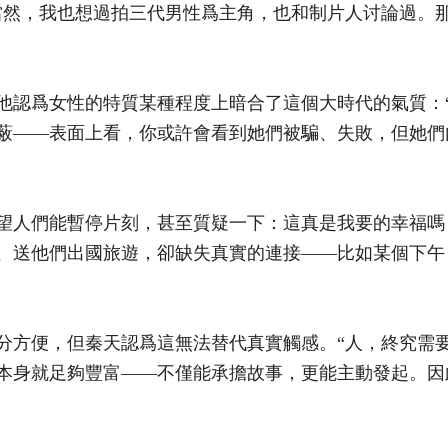
當然，我也想過拍三代男性爲主角，也和制片人讨論過。
爲女性的特質某種程度上暗合了這個大時代的氣質：“所
蔽——表面上看，你或許會看到她們被騙、失敗，但她們
人們能暫停片刻，甚至質疑一下：這真是我要的幸福嗎？
、送他們出國旅遊，卻缺失真實的連接——比如某個下午
方便，但秦天認爲這無法替代真實觸感。“人，終究需要
本身就足夠豐富——不僅能承擔故事，更能主動發起。因