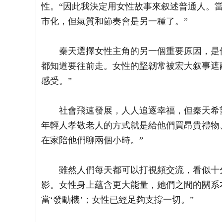
性。“因此我決定用女性故事來叙述普通人。
市化，但氣質和節奏會是另一種了。”
秦天選擇女性主角的另一個重要原因，是他認
都知道要往前走。女性的堅韌常被宏大叙事遮
感受。”
社會飛速發展，人人追逐幸福，但秦天希望
年輕人孝敬老人的方式就是給他們買昂貴禮物
在家陪他們聊兩個小時。”
雖然人們每天都可以打視頻交流，看似十分
影。女性身上蘊含更大能量，她們之間的關系
當‘發動機’；女性已經足夠支撐一切。”