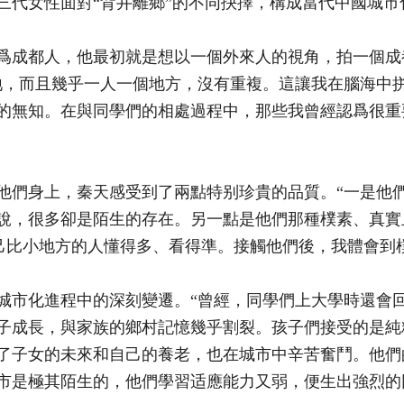
三代女性面對“背井離鄉”的不同抉擇，構成當代中國城市
成都人，他最初就是想以一個外來人的視角，拍一個成
地，而且幾乎一人一個地方，沒有重複。這讓我在腦海中
的無知。在與同學們的相處過程中，那些我曾經認爲很重
們身上，秦天感受到了兩點特别珍貴的品質。“一是他們
說，很多卻是陌生的存在。另一點是他們那種樸素、真實
自己比小地方的人懂得多、看得準。接觸他們後，我體會到
市化進程中的深刻變遷。“曾經，同學們上大學時還會回
子成長，與家族的鄉村記憶幾乎割裂。孩子們接受的是純
了子女的未來和自己的養老，也在城市中辛苦奮鬥。他們
市是極其陌生的，他們學習适應能力又弱，便生出強烈的