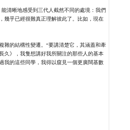
能清晰地感受到三代人截然不同的處境：我們
，幾乎已經很難真正理解彼此了。比如，現在
雜的結構性變遷。“要講清楚它，其涵蓋和牽
長久》，我隻想講好我所關注的那些人的基本
過我的這些同學，我得以窺見一個更廣闊基數