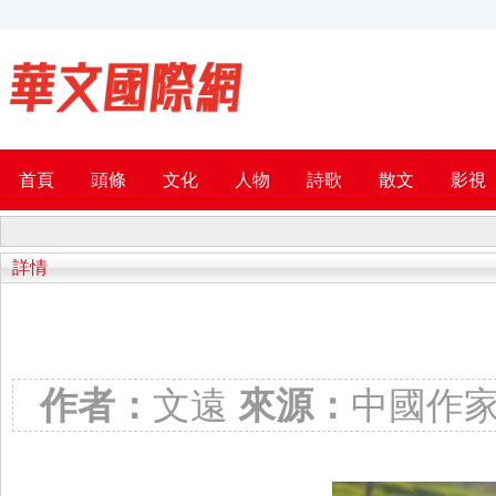
首頁
頭條
文化
人物
詩歌
散文
影視
詳情
作者：
文遠
來源：
中國作