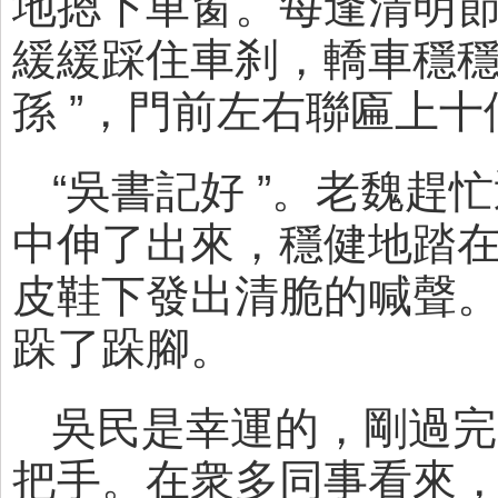
地摁下車窗。每逢清明
緩緩踩住車刹，轎車穩穩
孫 ”，門前左右聯匾上
“吳書記好 ”。老魏
中伸了出來，穩健地踏
皮鞋下發出清脆的喊聲
跺了跺腳。
吳民是幸運的，剛過完
把手。在衆多同事看來